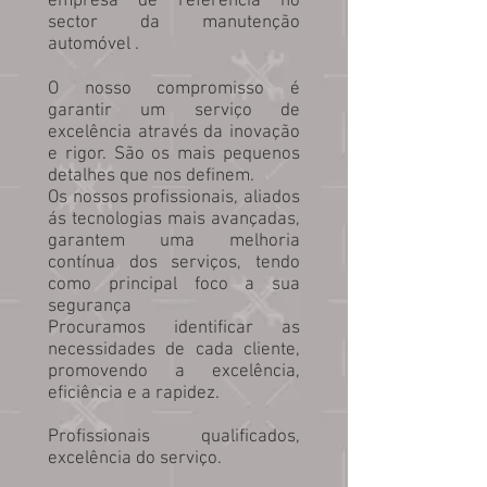
empresa de referência no
sector da manutenção
automóvel .
O nosso compromisso é
garantir um serviço de
excelência através da inovação
e rigor. São os mais pequenos
detalhes que nos definem.
Os nossos profissionais, aliados
ás tecnologias mais avançadas,
garantem uma melhoria
contínua dos serviços, tendo
como principal foco a sua
segurança
Procuramos identificar as
necessidades de cada cliente,
promovendo a excelência,
eficiência e a rapidez.
Profissionais qualificados,
excelência do serviço.