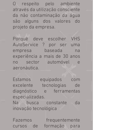
O respeito pelo ambiente
através da utilização consciente
da não contaminação da água
são alguns dos valores do
projeto da empresa.
Porquê deve escolher VHS
AutoService ? por ser uma
empresa baseada na
experiência a mais de 30 anos
no sector automóvel e
aeronáutica.
Estamos equipados com
excelente tecnologias de
diagnóstico e ferramentas
especializadas.
Na busca constante da
inovação tecnológica
Fazemos frequentemente
cursos de formação para