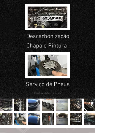
Descarbonização
Chapa e Pintura
Serviço dé Pneus
Check-
up
Automóvel
grátis