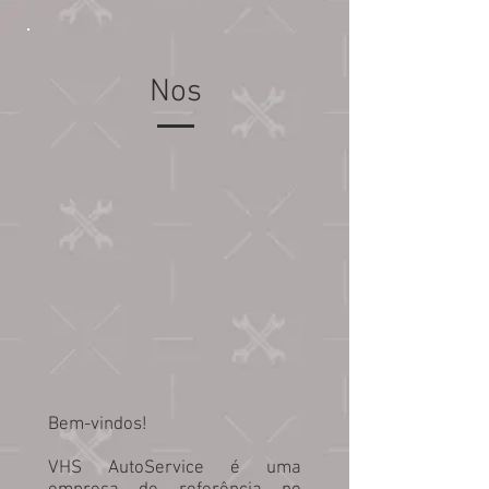
Nos
Bem-vindos!
VHS AutoService é uma