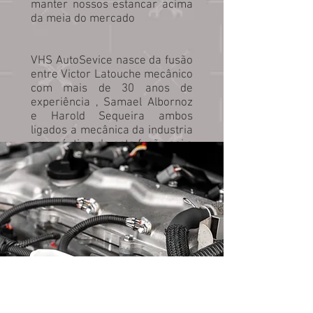
manter nossos estancar acima
da meia do mercado
VHS AutoSevice nasce da fusão
entre Victor Latouche mecânico
com mais de 30 anos de
experiência , Samael Albornoz
e Harold Sequeira ambos
ligados a mecânica da industria
aeronáutica, de esta fusão sai a
consolidação de um projeto
inovador no sector automóvel .
Consulte os nossos serviços,
conheça as vantagens e solicite
o seu orçamento.